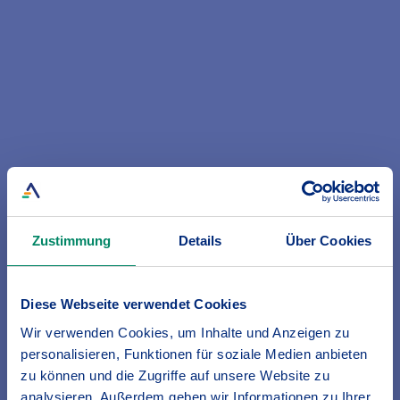
Mofa, Moped) & Kleinkrafträder (Mokick,
Roller, E-Bike/Pedelec) mit
Versicherungskennzeichen. Die
Leistungsbeschreibung ist eine Kurzübersicht.
Für den Versicherungsschutz ist der Wortlaut
der Versicherungsbedingungen maßgebend.
Zustimmung
Details
Über Cookies
Verbraucherinformation
Diese Webseite verwendet Cookies
Wir verwenden Cookies, um Inhalte und Anzeigen zu
personalisieren, Funktionen für soziale Medien anbieten
zu können und die Zugriffe auf unsere Website zu
analysieren. Außerdem geben wir Informationen zu Ihrer