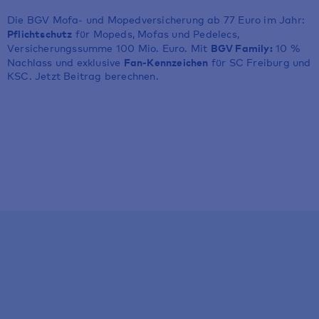
Die BGV Mofa- und Mopedversicherung ab 77 Euro im Jahr:
Pflichtschutz
für Mopeds, Mofas und Pedelecs,
BGV Family:
Versicherungssumme 100 Mio. Euro. Mit
10 %
Fan-Kennzeichen
Nachlass und exklusive
für SC Freiburg und
KSC. Jetzt Beitrag berechnen.
Ab 77 € im
Jahr
In wenigen Schritten zum Antrag