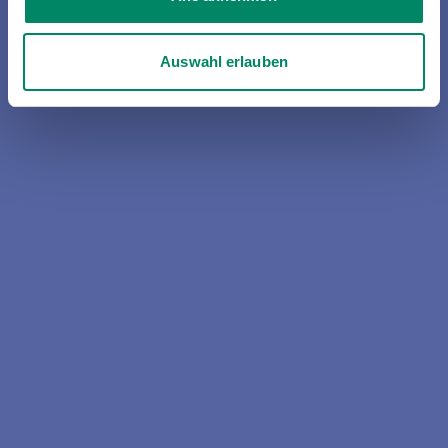
Auswahl erlauben
In wenigen Schritten zur digitalen Servicecard
für Kfz, Moped und Co
Daten eingeben
Datenschutzhinweise bestätigen
Digitale Servicecard erstellen