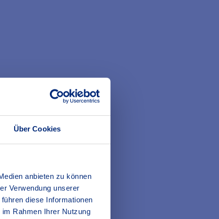
Über Cookies
junge Berufstätige:
Haftpflicht
,
 Medien anbieten zu können
hrer Verwendung unserer
 führen diese Informationen
ie im Rahmen Ihrer Nutzung