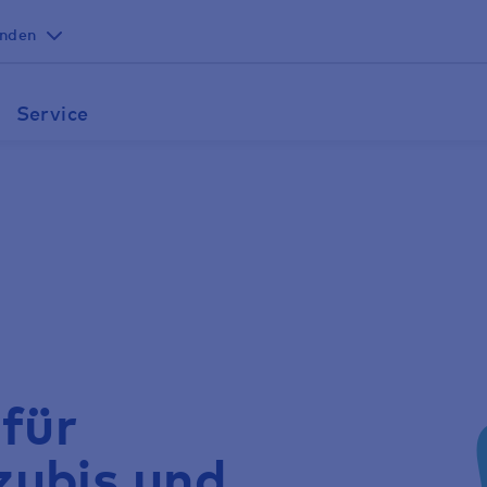
unden
Service
für
zubis und