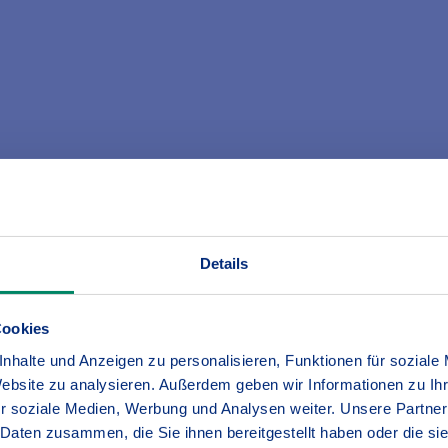
starters-/4studies-Tarif enthalten?
Details
f wichtigsten Versicherungen für Studierende, Azubis und 
neschutz
.
kschutz
kannst Du noch optional hinzubuchen.
Cookies
nhalte und Anzeigen zu personalisieren, Funktionen für soziale
Website zu analysieren. Außerdem geben wir Informationen zu I
r soziale Medien, Werbung und Analysen weiter. Unsere Partner
 Daten zusammen, die Sie ihnen bereitgestellt haben oder die s