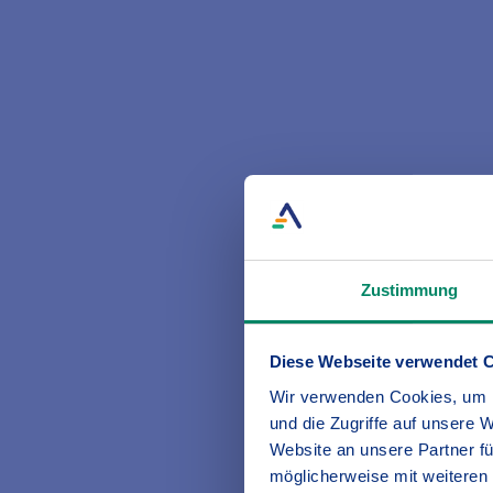
Welche Versicherungen sind im 4
Zustimmung
4starters/4studies beinhaltet die fün
Hausrat,
Rechtschutz
,
Unfall
und
Onli
Den Versicherungsbaustein
Elektroni
Diese Webseite verwendet 
Wir verwenden Cookies, um I
und die Zugriffe auf unsere 
Wer ist mitversichert?
Website an unsere Partner fü
möglicherweise mit weiteren