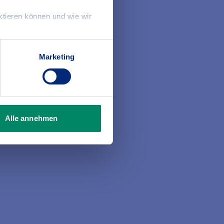
gsnehmer abgesichert, sondern auch
r von bis zu drei Monaten.
ktieren können und wie wir
Marketing
n, die bereits eine Ausbildung oder
tra-Bonus bei den Versicherungen für
r drei Jahre.
Alle annehmen
tronikschutz-Option
beläuft sich die
ne Elektronikschutz) einen
9,95 Euro
monatlich.