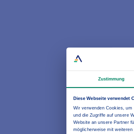
Für welche Schäden haftet ein J
Ein Jäger oder eine Jägerin haftet gr
Personenschäden (Körperverletzung 
durch eingesetzte Hunde im Jagdbetri
Was ist nicht versichert?
Zustimmung
Unter anderem Haftpflichtansprüche a
Diese Webseite verwendet 
Personen, Schäden durch den Gebrauch
Wir verwenden Cookies, um I
und die Zugriffe auf unsere 
Website an unsere Partner fü
Wer braucht eine Jagdhaftpflic
möglicherweise mit weiteren