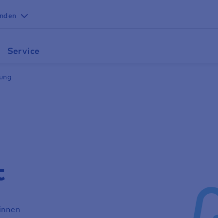
unden
Service
rung
t
rinnen