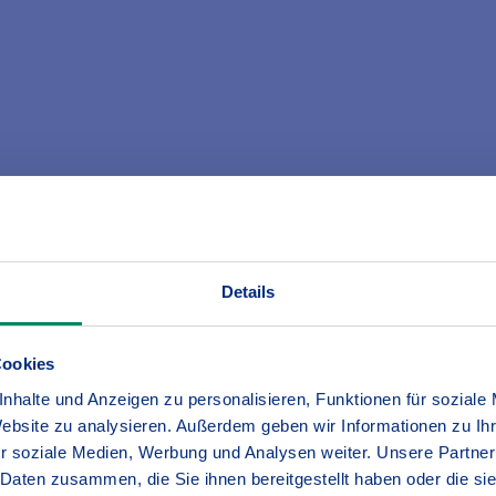
äger oder eine Jägerin?
undsätzlich für alle Schäden, die durch seine Jagdausübu
durch Schussunfälle), Sachschäden (Beschädigung von Z
eb sein.
Details
us Wildschäden, Schäden, die Sie vorsätzlich herbeiführ
Cookies
 eines Kraft- oder Luftfahrzeuges sowie Schäden, die Sie
nhalte und Anzeigen zu personalisieren, Funktionen für soziale
Website zu analysieren. Außerdem geben wir Informationen zu I
r soziale Medien, Werbung und Analysen weiter. Unsere Partner
htversicherung?
 Daten zusammen, die Sie ihnen bereitgestellt haben oder die s