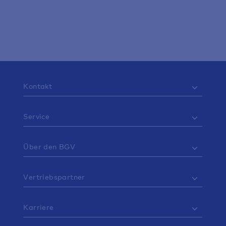
wir halten Ihnen stets den Rücken frei, damit Sie sich
ganz auf Ihre Lieben konzentrieren können.
Weiterlesen
Kontakt
Service
Über den BGV
Vertriebspartner
Karriere