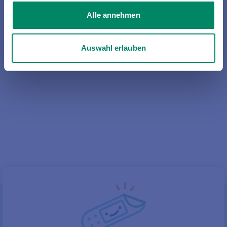
Wie setzen sich die Beiträge in der privaten
Alle annehmen
Krankenversicherung zusammen?
Gibt es in der privaten Krankenversicherung eine
Auswahl erlauben
Familienversicherung?
Für wen und in welcher Höhe ist das
Krankentagegeld sinnvoll?