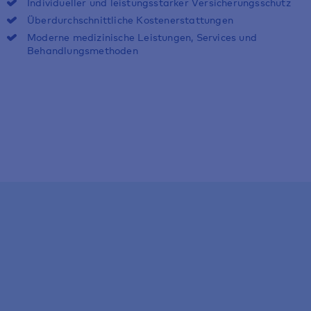
Individueller und leistungsstarker Versicherungsschutz
Überdurchschnittliche Kostenerstattungen
Moderne medizinische Leistungen, Services und
Behandlungsmethoden
Schnell &
unkompliziert
In wenigen Schritten zum Antrag
Angebot für Private Kranken­versicherung
anfordern