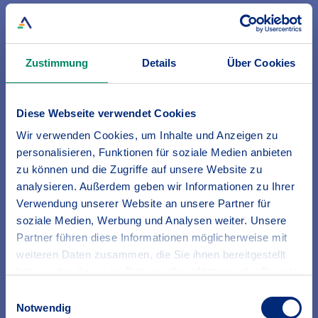
Wie fällt die staatliche Förderung bei der
Rürup-Rente aus?
Zustimmung
Details
Über Cookies
Durch die zunehmende steuerliche
Absetzbarkeit der Beiträge (2021: 92% der
Beiträge 25.787€) wirkt sich die Rürup-Rente
stark mindernd auf die Steuerlast des
Diese Webseite verwendet Cookies
Versicherten aus. Ab dem Jahr 2025 können
bis zu 25.787€ jährlich von der Steuerlast
Wir verwenden Cookies, um Inhalte und Anzeigen zu
abgesetzt werden. Bei Ehepaaren verdoppelt
personalisieren, Funktionen für soziale Medien anbieten
sich dieser Betrag. Effektiv gesehen, bezahlt
zu können und die Zugriffe auf unsere Website zu
man also nur die Differenz zwischen Beitrag
und Steuererstattung in die Rürup-Rente.
analysieren. Außerdem geben wir Informationen zu Ihrer
Verwendung unserer Website an unsere Partner für
soziale Medien, Werbung und Analysen weiter. Unsere
Partner führen diese Informationen möglicherweise mit
Für welche Personen ist eine Rürup-Rente zu
weiteren Daten zusammen, die Sie ihnen bereitgestellt
empfehlen?
haben oder die sie im Rahmen Ihrer Nutzung der Dienste
gesammelt haben.
Für Selbständige und Freiberufler, die keinen
Einwilligungsauswahl
Erfahren Sie in unserer
Datenschutzrichtlinie
mehr
Anspruch auf Leistungen aus der gesetzlichen
Notwendig