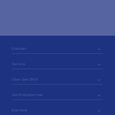
Berater/in vor Ort
Berater finden
Kontakt
Service
Über den BGV
Vertriebspartner
Karriere