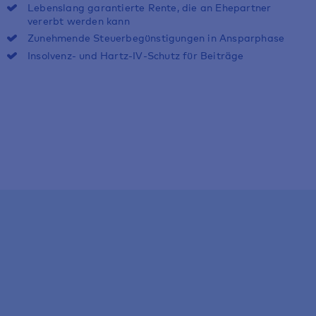
Lebenslang garantierte Rente, die an Ehepartner
vererbt werden kann
Zunehmende Steuerbegünstigungen in Ansparphase
Insolvenz- und Hartz-IV-Schutz für Beiträge
Ab 15 Euro
im Monat
In wenigen Schritten zum Antrag
Angebot für Rürup-Rente anfordern