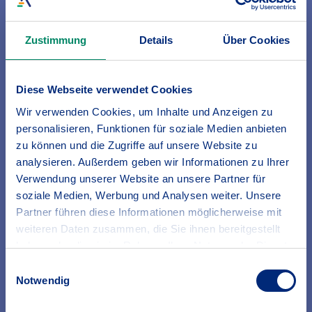
Zustimmung
Details
Über Cookies
Diese Webseite verwendet Cookies
Wir verwenden Cookies, um Inhalte und Anzeigen zu
personalisieren, Funktionen für soziale Medien anbieten
zu können und die Zugriffe auf unsere Website zu
analysieren. Außerdem geben wir Informationen zu Ihrer
Verwendung unserer Website an unsere Partner für
soziale Medien, Werbung und Analysen weiter. Unsere
Partner führen diese Informationen möglicherweise mit
weiteren Daten zusammen, die Sie ihnen bereitgestellt
haben oder die sie im Rahmen Ihrer Nutzung der Dienste
gesammelt haben.
Einwilligungsauswahl
Erfahren Sie in unserer
Datenschutzrichtlinie
mehr
Notwendig
darüber, wer wir sind, wie Sie uns kontaktieren können