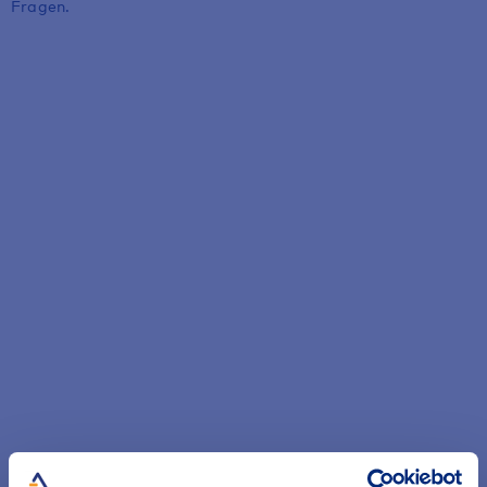
Fragen.
Servicenummern
Sie haben eine Frage, die Sie gern am Telefon klären
möchten? Dann rufen Sie uns doch einfach an.
Zu den Servicenummern