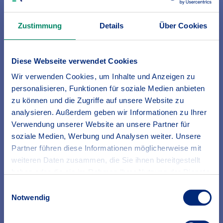
Nachricht senden
Zustimmung
Details
Über Cookies
Sie möchten einen Beratungstermin vereinbaren oder
Kontakt aufnehmen? Dann senden Sie uns eine
Nachricht. Wir freuen uns von Ihnen zu hören.
Diese Webseite verwendet Cookies
Zum Kontaktformular
Wir verwenden Cookies, um Inhalte und Anzeigen zu
personalisieren, Funktionen für soziale Medien anbieten
zu können und die Zugriffe auf unsere Website zu
analysieren. Außerdem geben wir Informationen zu Ihrer
Verwendung unserer Website an unsere Partner für
soziale Medien, Werbung und Analysen weiter. Unsere
Adressen
Partner führen diese Informationen möglicherweise mit
weiteren Daten zusammen, die Sie ihnen bereitgestellt
Von Mosbach über Karlsruhe bis nach Konstanz - vom
Norden bis in den Süden Badens sind wir für Sie vor
haben oder die sie im Rahmen Ihrer Nutzung der Dienste
Ort.
gesammelt haben.
Einwilligungsauswahl
Erfahren Sie in unserer
Datenschutzrichtlinie
mehr
Notwendig
Der BGV in Baden vor Ort
darüber, wer wir sind, wie Sie uns kontaktieren können
und wie wir personenbezogene Daten verarbeiten.