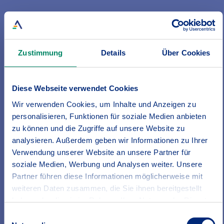
- Kinderrente bei Unfall und Krankheit
Zustimmung
Details
Über Cookies
Mehr Infos zur Unfallversicherung
Diese Webseite verwendet Cookies
Wir verwenden Cookies, um Inhalte und Anzeigen zu
Gut abgesichert
personalisieren, Funktionen für soziale Medien anbieten
Unsere Produkte auf einen Blick
zu können und die Zugriffe auf unsere Website zu
analysieren. Außerdem geben wir Informationen zu Ihrer
Verwendung unserer Website an unsere Partner für
soziale Medien, Werbung und Analysen weiter. Unsere
Partner führen diese Informationen möglicherweise mit
weiteren Daten zusammen, die Sie ihnen bereitgestellt
haben oder die sie im Rahmen Ihrer Nutzung der Dienste
gesammelt haben.
Einwilligungsauswahl