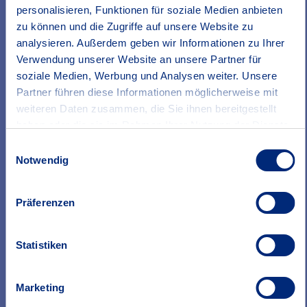
wie FSME oder Borreliose
personalisieren, Funktionen für soziale Medien anbieten
- Kinderrente bei Unfall und Krankheit
zu können und die Zugriffe auf unsere Website zu
analysieren. Außerdem geben wir Informationen zu Ihrer
Verwendung unserer Website an unsere Partner für
soziale Medien, Werbung und Analysen weiter. Unsere
Mehr Infos zur Unfallversicherung
Partner führen diese Informationen möglicherweise mit
weiteren Daten zusammen, die Sie ihnen bereitgestellt
haben oder die sie im Rahmen Ihrer Nutzung der Dienste
gesammelt haben.
Einwilligungsauswahl
Erfahren Sie in unserer
Datenschutzrichtlinie
mehr
Notwendig
Gut abgesichert
darüber, wer wir sind, wie Sie uns kontaktieren können
Unsere Produkte auf einen Blick
und wie wir personenbezogene Daten verarbeiten.
Präferenzen
Statistiken
Marketing