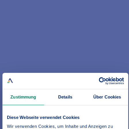
Aktuelle News
Zustimmung
Details
Über Cookies
Auf uns können Sie sich verlassen!
Ihre Vorteile mit der BGV Unfallversicherung:
- Bestmögliche Absicherung für Unfälle in Beruf und
Diese Webseite verwendet Cookies
Freizeit – weltweit, rund um die Uhr
- Starke Leistung bei Infektionen durch Zeckenbisse
Wir verwenden Cookies, um Inhalte und Anzeigen zu