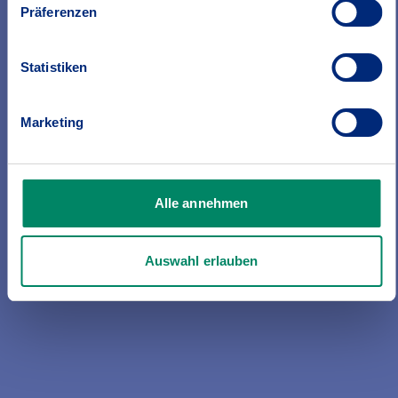
Präferenzen
Statistiken
Marketing
Haftpflicht
Ob als Privatperson, Hausbesitzerin
oder Hundehalter – immer ein
Alle annehmen
unverzichtbarer Schutz.
Auswahl erlauben