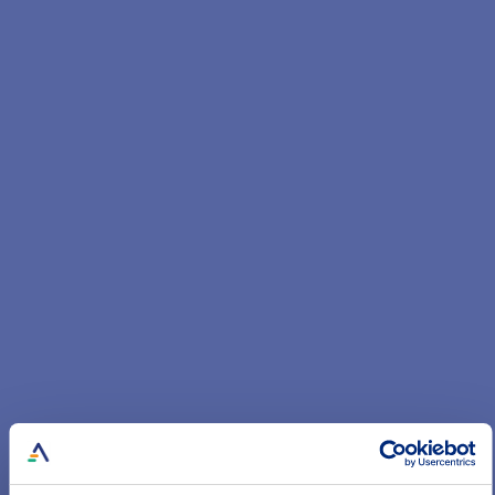
Auf uns können Sie sich verlassen!
Ihre Vorteile mit der BGV Unfallversicherung:
- Bestmögliche Absicherung für Unfälle in Beruf und
Freizeit – weltweit, rund um die Uhr
- Starke Leistung bei Infektionen durch Zeckenbisse
wie FSME oder Borreliose
- Kinderrente bei Unfall und Krankheit
Mehr Infos zur Unfallversicherung