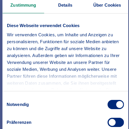
Zustimmung
Details
Über Cookies
Gut abgesichert
Unsere Produkte auf einen Blick
Diese Webseite verwendet Cookies
Wir verwenden Cookies, um Inhalte und Anzeigen zu
personalisieren, Funktionen für soziale Medien anbieten
zu können und die Zugriffe auf unsere Website zu
analysieren. Außerdem geben wir Informationen zu Ihrer
Verwendung unserer Website an unsere Partner für
soziale Medien, Werbung und Analysen weiter. Unsere
Partner führen diese Informationen möglicherweise mit
weiteren Daten zusammen, die Sie ihnen bereitgestellt
haben oder die sie im Rahmen Ihrer Nutzung der Dienste
gesammelt haben.
Einwilligungsauswahl
Erfahren Sie in unserer
Datenschutzrichtlinie
mehr
Notwendig
darüber, wer wir sind, wie Sie uns kontaktieren können
und wie wir personenbezogene Daten verarbeiten.
Präferenzen