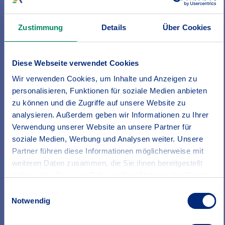
Mehr Infos zur Unfallversicherung
Zustimmung
Details
Über Cookies
Diese Webseite verwendet Cookies
Gut abgesichert
Unsere Produkte auf einen Blick
Wir verwenden Cookies, um Inhalte und Anzeigen zu
personalisieren, Funktionen für soziale Medien anbieten
zu können und die Zugriffe auf unsere Website zu
analysieren. Außerdem geben wir Informationen zu Ihrer
Verwendung unserer Website an unsere Partner für
soziale Medien, Werbung und Analysen weiter. Unsere
Partner führen diese Informationen möglicherweise mit
weiteren Daten zusammen, die Sie ihnen bereitgestellt
haben oder die sie im Rahmen Ihrer Nutzung der Dienste
gesammelt haben.
Einwilligungsauswahl
Erfahren Sie in unserer
Datenschutzrichtlinie
mehr
Notwendig
darüber, wer wir sind, wie Sie uns kontaktieren können
und wie wir personenbezogene Daten verarbeiten.