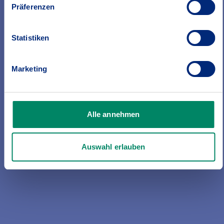
Präferenzen
Statistiken
Marketing
Haftpflicht
Ob als Privatperson, Hausbesitzerin
oder Hundehalter – immer ein
Alle annehmen
unverzichtbarer Schutz.
Auswahl erlauben