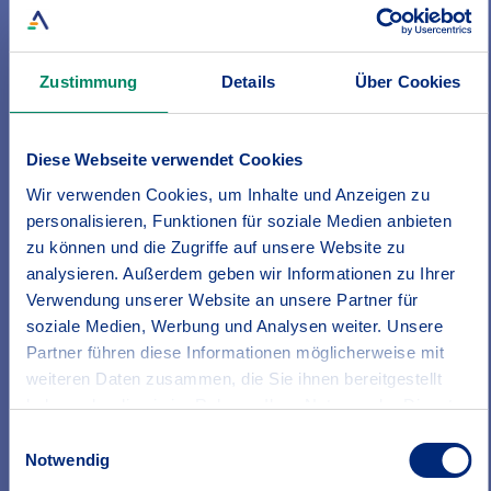
Mehr Infos zur Unfallversicherung
Zustimmung
Details
Über Cookies
Diese Webseite verwendet Cookies
Gut abgesichert
Wir verwenden Cookies, um Inhalte und Anzeigen zu
Unsere Produkte auf einen Blick
personalisieren, Funktionen für soziale Medien anbieten
zu können und die Zugriffe auf unsere Website zu
analysieren. Außerdem geben wir Informationen zu Ihrer
Verwendung unserer Website an unsere Partner für
soziale Medien, Werbung und Analysen weiter. Unsere
Partner führen diese Informationen möglicherweise mit
weiteren Daten zusammen, die Sie ihnen bereitgestellt
haben oder die sie im Rahmen Ihrer Nutzung der Dienste
gesammelt haben.
Einwilligungsauswahl
Erfahren Sie in unserer
Datenschutzrichtlinie
mehr
Notwendig
darüber, wer wir sind, wie Sie uns kontaktieren können