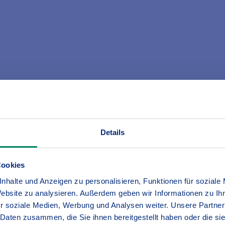
en bei Ihrem Ansprechpartner in Kirchzarten
war nicht greifbar, dafür aber von existenzieller Bedeut
 wichtige Themen wie die Absicherung Ihres Eigentums, 
er um Altersvorsorge und Vermögensaufbau geht, ist das
Details
d.
Cookies
ndividuellen Wünsche zu sprechen und mögliche Risiken zu
e Zeit.
nhalte und Anzeigen zu personalisieren, Funktionen für soziale
Website zu analysieren. Außerdem geben wir Informationen zu I
r soziale Medien, Werbung und Analysen weiter. Unsere Partner
die bestmögliche Lösung für Sie – maßgeschneidert auf
 Daten zusammen, die Sie ihnen bereitgestellt haben oder die s