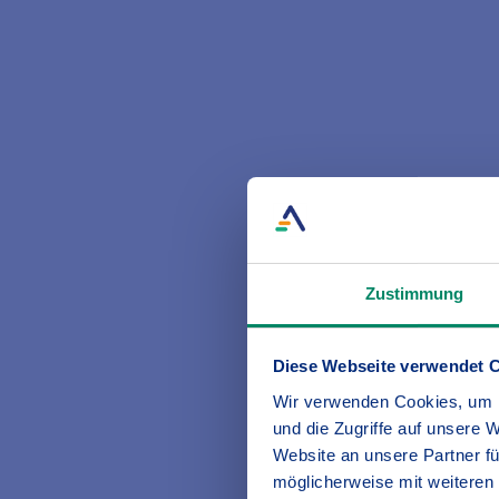
Herzlich willkomm
Versicherungen sind z
Gerade wenn es um so
Ihrer Arbeitskraft od
Zustimmung
Gespräch entscheiden
Diese Webseite verwendet 
Mit Ihnen über Ihre i
nehme ich mir gerne di
Wir verwenden Cookies, um I
und die Zugriffe auf unsere 
Website an unsere Partner fü
Gemeinsam finden wir 
möglicherweise mit weiteren
Lebenssituation.