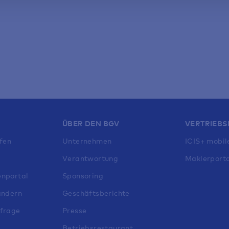
ÜBER DEN BGV
VERTRIEBS
fen
Unternehmen
ICIS+ mobil
Verantwortung
Maklerporta
nportal
Sponsoring
ändern
Geschäftsberichte
frage
Presse
Betriebsrestaurant