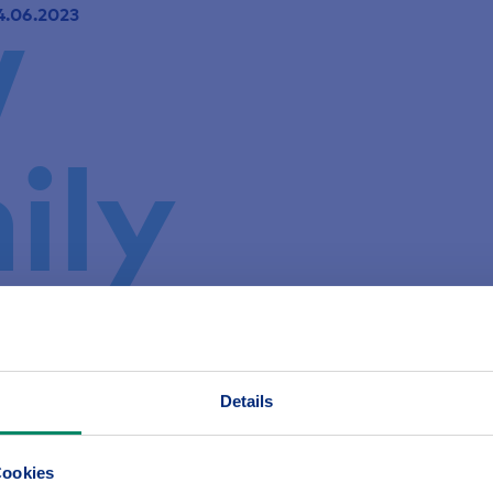
V
14.06.2023
ily
Details
, Sie bekommen
nke!
Cookies