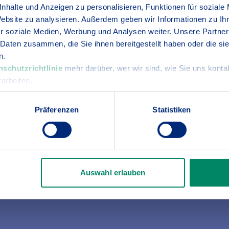
nhalte und Anzeigen zu personalisieren, Funktionen für soziale
Website zu analysieren. Außerdem geben wir Informationen zu I
r soziale Medien, Werbung und Analysen weiter. Unsere Partner
it etwas Glück dürfen Sie ein Geschenk
 Daten zusammen, die Sie ihnen bereitgestellt haben oder die s
n.
nschutzrichtlinie
mehr darüber, wer wir sind, wie Sie uns konta
arbeiten.
Präferenzen
Statistiken
Auswahl erlauben
iläum des BGV verlosen wir
jeden Monat
1 Aufenthalt fü
esort und 5 x 2 Eintrittskarten für den Freizeitpark.
ht's zum Gewinnspiel.