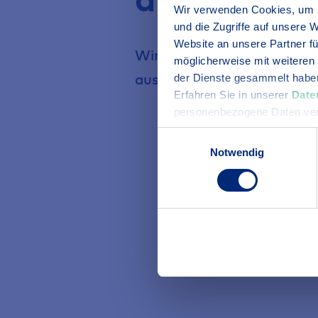
Wir verwenden Cookies, um I
und die Zugriffe auf unsere 
Website an unsere Partner fü
Wir feiern Jubiläum und m
möglicherweise mit weiteren
auspacken!
der Dienste gesammelt habe
Erfahren Sie in unserer
Date
personenbezogene Daten ver
Einwilligungsauswahl
Notwendig
Zum 100-jährigen Jub
Europa-Park Erlebnis-R
Mache Sie mit,
hier
ge