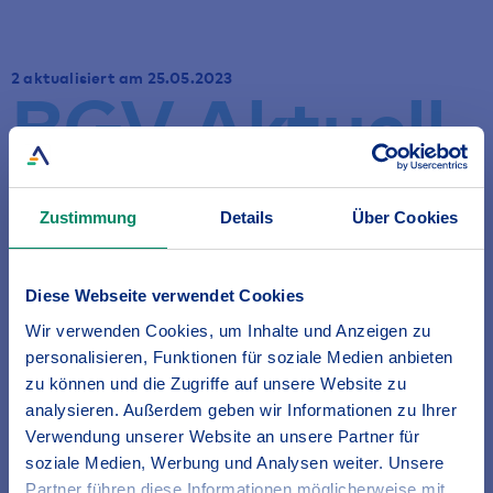
2 aktualisiert am 25.05.2023
BGV Aktuell
Zustimmung
Details
Über Cookies
Unser Jubiläumsfilm
Diese Webseite verwendet Cookies
Begeben Sie sich mit uns auf eine Zeitreise und
Wir verwenden Cookies, um Inhalte und Anzeigen zu
erleben Sie 100 Jahre BGV hautnah.
personalisieren, Funktionen für soziale Medien anbieten
zu können und die Zugriffe auf unsere Website zu
analysieren. Außerdem geben wir Informationen zu Ihrer
Verwendung unserer Website an unsere Partner für
soziale Medien, Werbung und Analysen weiter. Unsere
Partner führen diese Informationen möglicherweise mit