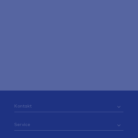
Fahrzeuge
Vom Auto übers Motorrad bis zum E-
Bike: Mit uns sind Sie sicher auf den
Straßen unterwegs.
Kontakt
Service