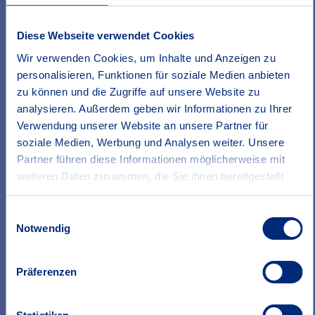
Unsere Produkte auf einen Blick
Diese Webseite verwendet Cookies
Wir verwenden Cookies, um Inhalte und Anzeigen zu
personalisieren, Funktionen für soziale Medien anbieten
zu können und die Zugriffe auf unsere Website zu
analysieren. Außerdem geben wir Informationen zu Ihrer
Verwendung unserer Website an unsere Partner für
soziale Medien, Werbung und Analysen weiter. Unsere
Partner führen diese Informationen möglicherweise mit
weiteren Daten zusammen, die Sie ihnen bereitgestellt
haben oder die sie im Rahmen Ihrer Nutzung der Dienste
gesammelt haben.
Einwilligungsauswahl
Erfahren Sie in unserer
Datenschutzrichtlinie
mehr
Notwendig
darüber, wer wir sind, wie Sie uns kontaktieren können
und wie wir personenbezogene Daten verarbeiten.
Präferenzen