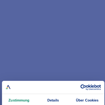
Auf uns können Sie sich verlassen!
Ihre Vorteile mit der BGV Unfallversicherung:
- Bestmögliche Absicherung für Unfälle in Beruf und
Freizeit – weltweit, rund um die Uhr
- Starke Leistung bei Infektionen durch Zeckenbisse
wie FSME oder Borreliose
- Kinderrente bei Unfall und Krankheit
Mehr Infos zur Unfallversicherung
Zustimmung
Details
Über Cookies
Gut abgesichert