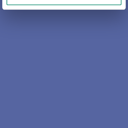
Autohäuser und Autowerkstätten
Sie fragen sich, welche Versicherungen
Sie benötigen? Wir haben die Antwort
für Sie.