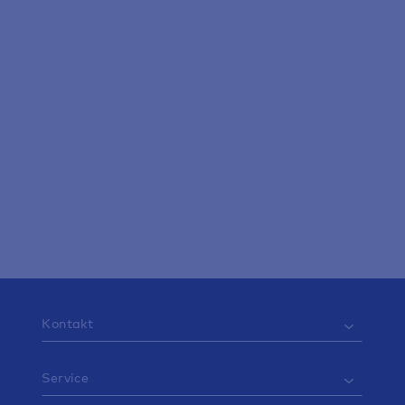
Ihre Ansprechpartnerin
Pressesprecherin
Bettina Veit
presse@bgv.de
Kontakt
Service