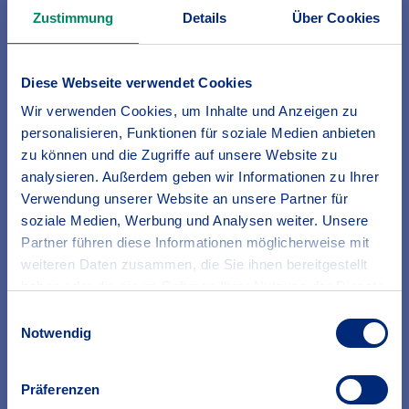
Firmen
Zustimmung
Details
Über Cookies
Bei unseren Privat- und Firmenkundinnen und -kunden wollen
wir mit genau zugeschnittenen Lösungen und einer
konsequenten Zielgruppenansprache weiterwachsen. Steht
Diese Webseite verwendet Cookies
bei im Kommunal- und Privatbereich weiterhin Baden im
Wir verwenden Cookies, um Inhalte und Anzeigen zu
Mittelpunkt aller Tätigkeiten, so ist der BGV im
personalisieren, Funktionen für soziale Medien anbieten
Firmenbereich seit längerer Zeit deutschlandweit aktiv.
zu können und die Zugriffe auf unsere Website zu
Unsere Vision
analysieren. Außerdem geben wir Informationen zu Ihrer
Wir sind die Nr. 1 in Baden
Verwendung unserer Website an unsere Partner für
Wir sind ein vorbildliches Unternehmen
soziale Medien, Werbung und Analysen weiter. Unsere
Wir bleiben unabhängig und selbstständig
Partner führen diese Informationen möglicherweise mit
weiteren Daten zusammen, die Sie ihnen bereitgestellt
Innovation als Impulsgeber
haben oder die sie im Rahmen Ihrer Nutzung der Dienste
gesammelt haben.
Einwilligungsauswahl
Erfahren Sie in unserer
Datenschutzrichtlinie
mehr
Innovationen im Produktbereich, die Bearbeitung neuer
Notwendig
Markt- und Kundensegmente sowie die Betreuung und
darüber, wer wir sind, wie Sie uns kontaktieren können
Pflege neuer Partnerschaften stellen das Fundament der
und wie wir personenbezogene Daten verarbeiten.
wirtschaftlichen Kontinuität dar. Das Thema Innovation
Präferenzen
begleitet das Unternehmen nun bereits über Jahre.