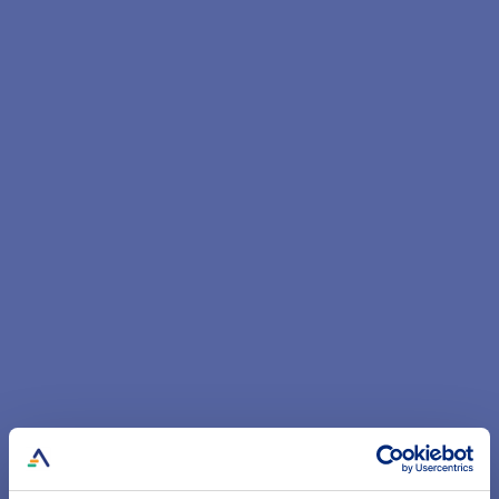
Ursprünglich als Zweckverband von acht badischen
Städten gegründet, sind wir heute für ganz Baden da
– sowohl für die Kommunen als auch für die
Menschen, die hier leben.
Drei Kundengruppen im Fokus
drei zentralen
Kundengruppen
Kommunal
Privat