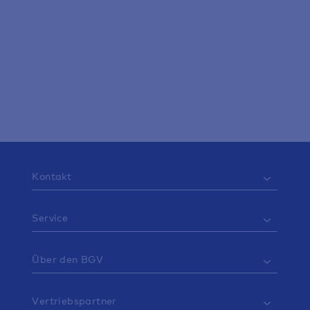
Ihre Ansprechpartnerin
Pressesprecherin
Bettina Veit
presse@bgv.de
Kontakt
Service
Über den BGV
Vertriebspartner