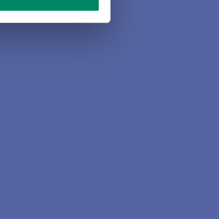
 Teilnehmern wurden
nd das Vereinsleben
retend für alle danke
hpartnerin