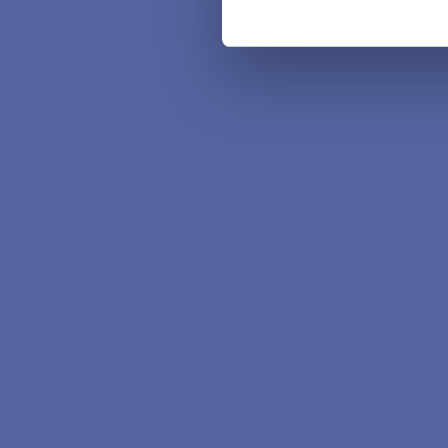
Zum Abschluss wurden
drei Mal 500 Euro für 
„Es ist etwas ganz Be
engagiert“, hob Jurym
sagen.“