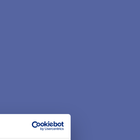
„100 Jahre
rungs-Verband) den
me von 100.000 Euro
bend zur feierlichen