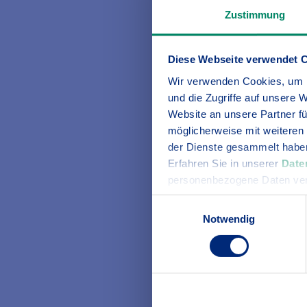
Preisverleihung in de
Zustimmung
Es war der krönende 
ganz Baden teilgeno
Diese Webseite verwendet 
Wir verwenden Cookies, um I
„Die große Resonanz h
und die Zugriffe auf unsere 
BGV, Professor Edgar 
Website an unsere Partner fü
Jubiläumsjahr insbeso
möglicherweise mit weiteren
sen überwältigenden E
der Dienste gesammelt habe
Erfahren Sie in unserer
Date
Auch die Jury, die üb
personenbezogene Daten ver
vertreten. Sie bestan
Einwilligungsauswahl
beim BGV, Rosa Karch
Notwendig
Geschäftsführerin de
Karlsruhe Marketing
Die Musikband Jessic