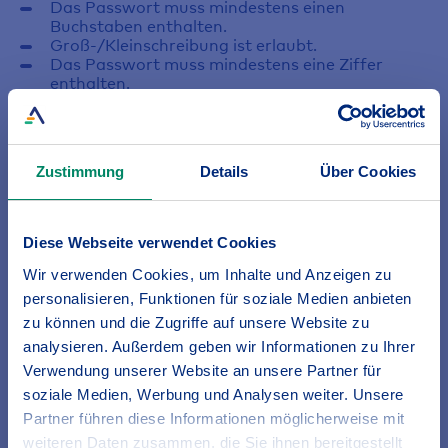
Das Passwort muss mindestens einen
Buchstaben enthalten.
Groß-/Kleinschreibung ist erlaubt.
Das Passwort muss mindestens eine Ziffer
enthalten.
Die Nutzung von Sonderzeichen ist erlaubt.
Nicht verwenden dürfen Sie im Passwort ihren
Benutzernamen und den Begriff "BGV".
Zustimmung
Details
Über Cookies
Benutzername *
Diese Webseite verwendet Cookies
Wir verwenden Cookies, um Inhalte und Anzeigen zu
Bisheriges Passwort *
personalisieren, Funktionen für soziale Medien anbieten
zu können und die Zugriffe auf unsere Website zu
analysieren. Außerdem geben wir Informationen zu Ihrer
Neues Passwort *
Verwendung unserer Website an unsere Partner für
soziale Medien, Werbung und Analysen weiter. Unsere
Partner führen diese Informationen möglicherweise mit
Neues Passwort bestätigen *
weiteren Daten zusammen, die Sie ihnen bereitgestellt