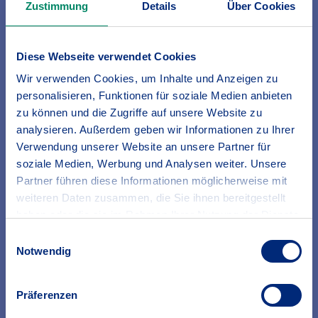
Zustimmung
Details
Über Cookies
Diese Webseite verwendet Cookies
Wir verwenden Cookies, um Inhalte und Anzeigen zu
personalisieren, Funktionen für soziale Medien anbieten
zu können und die Zugriffe auf unsere Website zu
analysieren. Außerdem geben wir Informationen zu Ihrer
Verwendung unserer Website an unsere Partner für
soziale Medien, Werbung und Analysen weiter. Unsere
Partner führen diese Informationen möglicherweise mit
weiteren Daten zusammen, die Sie ihnen bereitgestellt
haben oder die sie im Rahmen Ihrer Nutzung der Dienste
gesammelt haben.
Einwilligungsauswahl
Erfahren Sie in unserer
Datenschutzrichtlinie
mehr
Notwendig
darüber, wer wir sind, wie Sie uns kontaktieren können
und wie wir personenbezogene Daten verarbeiten.
Präferenzen