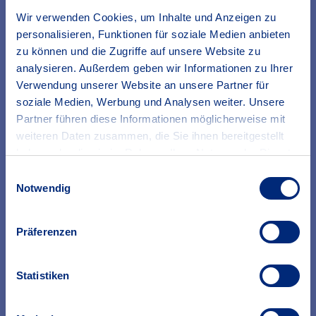
Wir verwenden Cookies, um Inhalte und Anzeigen zu
personalisieren, Funktionen für soziale Medien anbieten
zu können und die Zugriffe auf unsere Website zu
analysieren. Außerdem geben wir Informationen zu Ihrer
Verwendung unserer Website an unsere Partner für
soziale Medien, Werbung und Analysen weiter. Unsere
Partner führen diese Informationen möglicherweise mit
weiteren Daten zusammen, die Sie ihnen bereitgestellt
haben oder die sie im Rahmen Ihrer Nutzung der Dienste
gesammelt haben.
Einwilligungsauswahl
Erfahren Sie in unserer
Datenschutzrichtlinie
mehr
Notwendig
darüber, wer wir sind, wie Sie uns kontaktieren können
und wie wir personenbezogene Daten verarbeiten.
Präferenzen
Statistiken